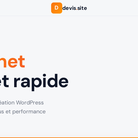
D
devis
.
site
rnet
t rapide
Création WordPress
lus et performance