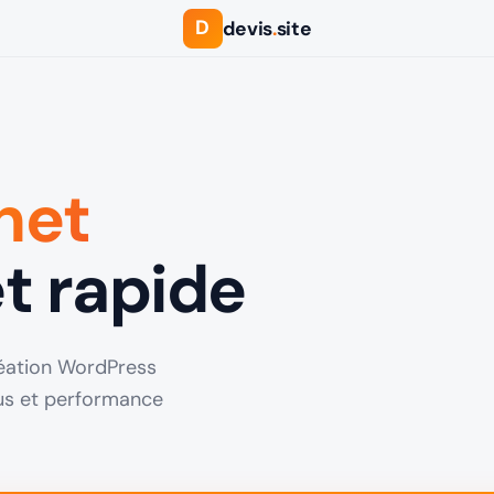
D
devis
.
site
rnet
t rapide
Création WordPress
lus et performance