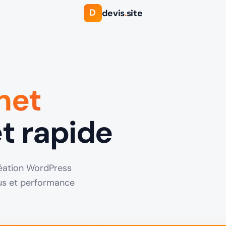
D
devis
.
site
rnet
t rapide
Création WordPress
lus et performance